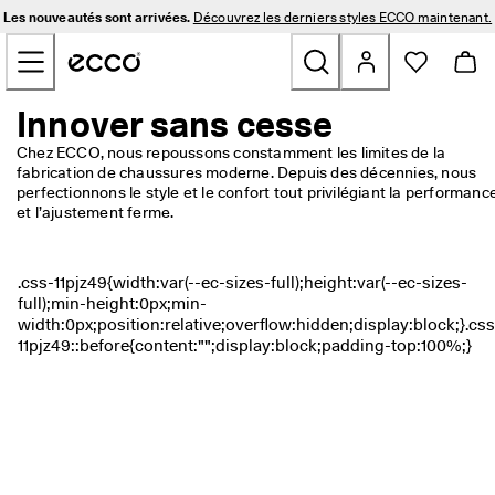
L
Les nouveautés sont arrivées.
Découvrez les derniers styles ECCO maintenant.
e
Sauter au contenu de la page principale
s 
n
o
u
Innover sans cesse
Nouveautés
v
e
Chez ECCO, nous repoussons constamment les limites de la 
a
fabrication de chaussures moderne. Depuis des décennies, nous 
Hommes
u
perfectionnons le style et le confort tout privilégiant la performance
t
et l’ajustement ferme.
é
Femmes
s 
s
o
Golf
n
t 
a
Sacs et Accessoires
r
r
Plein air
i
v
é
Soldes
e
s