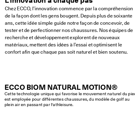
L’innovation à chaque pas
e
Chez ECCO, l’innovation commence par la compréhension
s
E
de la façon dont les gens bougent. Depuis plus de soixante
C
ans, cette idée simple guide notre façon de concevoir, de
C
tester et de perfectionner nos chaussures. Nos équipes de
O
m
recherche et développement explorent de nouveaux
a
matériaux, mettent des idées à l’essai et optimisent le
i
confort afin que chaque pas soit naturel et bien soutenu.
n
t
e
n
a
n
t
ECCO BIOM NATURAL MOTION®
.
Cette technologie unique qui favorise le mouvement naturel du pied
est employée pour différentes chaussures, du modèle de golf au 
plein air en passant par l'athleisure.