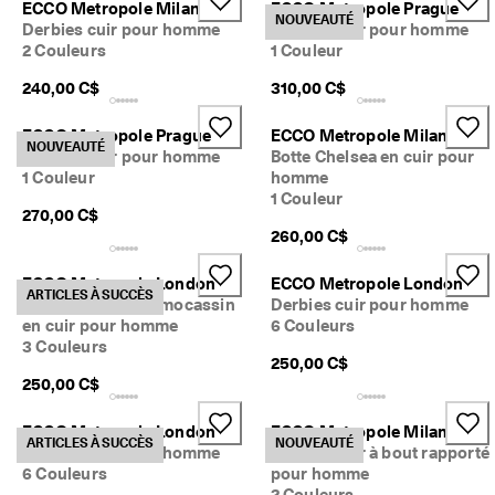
ECCO Metropole Milan
ECCO Metropole Prague
. 
NOUVEAUTÉ
Derbies cuir pour homme
Derbies cuir pour homme
D
Mon compte
2 Couleurs
1 Couleur
é
Magasins
c
240,00 C$
310,00 C$
o
u
v
ECCO Metropole Prague
ECCO Metropole Milan
NOUVEAUTÉ
Inscrivez-vous ou ouvrez une session pour profiter de la livraison
r
Derbies cuir pour homme
Botte Chelsea en cuir pour
standard gratuite sur toutes les commandes — sans minimum.
e
1 Couleur
homme
z
1 Couleur
Créer un compte
Connexion
l
270,00 C$
e
260,00 C$
s
d
ECCO Metropole London
ECCO Metropole London
e
ARTICLES À SUCCÈS
Chaussures bout mocassin
Derbies cuir pour homme
r
en cuir pour homme
6 Couleurs
n
3 Couleurs
i
250,00 C$
e
250,00 C$
r
s
s
ECCO Metropole London
ECCO Metropole Milan
ARTICLES À SUCCÈS
NOUVEAUTÉ
t
Derbies cuir pour homme
Derbies cuir à bout rapporté
y
6 Couleurs
pour homme
l
2 Couleurs