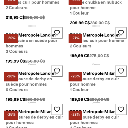
Derbies cuir pour hommes
Bottine chukka en nubuck
2 Couleurs
pour homme
1 Couleur
PDSF original {{price}}:
219,99 C$
295,00 C$
PDSF original {{pric
209,99 C$
280,00 C$
ECCO Metropole London
ECCO Metropole London
-20%
-27%
Mocassins en suède pour
Richelieu cuir pour homme
hommes
2 Couleurs
3 Couleurs
PDSF original {{price
199,99 C$
275,00 C$
PDSF original {{price}}:
199,99 C$
250,00 C$
ECCO Metropole London
ECCO Metropole Milan
-20%
-26%
Chaussure de derby en
Chaussure derby en cuir
suède pour hommes
pour homme
6 Couleurs
1 Couleur
PDSF original {{price}}:
PDSF original {{price
199,99 C$
250,00 C$
189,99 C$
260,00 C$
ECCO Metropole Milan
ECCO Metropole Milan
-25%
-28%
Chaussures de derby en cuir
Chaussure derby en cuir
pour hommes
pour hommes
2 Couleurs
4 Couleurs