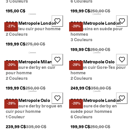
3 Couleurs
6 Couleurs
PDSF original {{price
195,00 C$
199,99 C$
250,00 C$
ECCO Metropole London
ECCO Metropole London
-27%
-20%
Richelieu cuir pour homme
Mocassins en suède pour
2 Couleurs
hommes
3 Couleurs
PDSF original {{price}}:
199,99 C$
275,00 C$
PDSF original {{price
199,99 C$
250,00 C$
ECCO Metropole Milan
ECCO Metropole Oslo
-20%
-28%
Chaussure derby en cuir
Botte en cuir Gore-Tex pour
pour homme
homme
2 Couleurs
2 Couleurs
PDSF original {{price}}:
PDSF original {{pric
199,99 C$
250,00 C$
249,99 C$
350,00 C$
ECCO Metropole Oslo
ECCO Metropole London
-28%
-20%
Chaussure derby brogue en
Chaussure de derby en
cuir pour homme
suède pour hommes
1 Couleur
6 Couleurs
PDSF original {{price}}:
PDSF original {{price
239,99 C$
335,00 C$
199,99 C$
250,00 C$