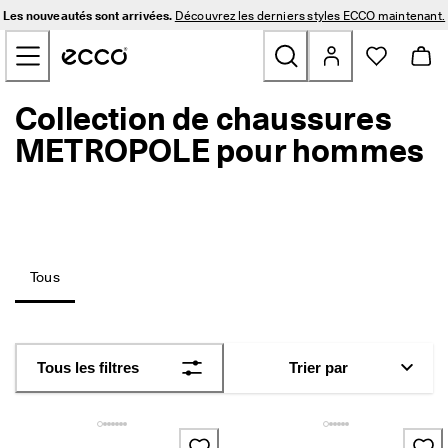
L
Les nouveautés sont arrivées.
Découvrez les derniers styles ECCO maintenant.
e
Sauter au contenu de la page principale
s 
n
o
u
Collection de chaussures
Nouveautés
v
e
METROPOLE pour hommes
a
Hommes
u
t
é
Femmes
s 
s
o
Golf
Tous
n
t 
a
Sacs et Accessoires
r
r
Plein air
Tous les filtres
Trier par
i
v
é
Soldes
e
s