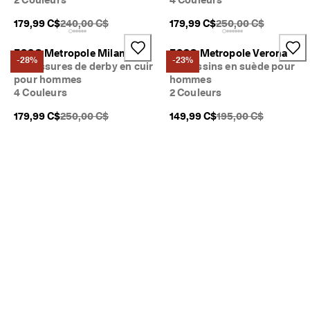
PDSF original {{price}}:
PDSF original {{price
179,99 C$
240,00 C$
179,99 C$
250,00 C$
ECCO Metropole Milan
ECCO Metropole Verona
-28%
-23%
Chaussures de derby en cuir
Mocassins en suède pour
pour hommes
hommes
4 Couleurs
2 Couleurs
PDSF original {{price}}:
PDSF original {{price
179,99 C$
250,00 C$
149,99 C$
195,00 C$