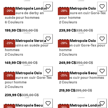
ECCO Metropole London
ECCO Metropole Oslo
-20%
-28%
Chaussure de derby en
Chaussure en cuir Gore-Tex
suède pour hommes
pour homme
6 Couleurs
2 Couleurs
PDSF original {{price}}:
PDSF original {{pric
199,99 C$
250,00 C$
239,99 C$
335,00 C$
ECCO Metropole Verona
ECCO Metropole Oslo
-23%
-28%
Mocassins en suède pour
Botte en cuir Gore-Tex pour
hommes
homme
2 Couleurs
2 Couleurs
PDSF original {{price}}:
PDSF original {{pric
149,99 C$
195,00 C$
249,99 C$
350,00 C$
ECCO Metropole Oslo
ECCO Metropole Seoul
-28%
-25%
Chaussure en cuir Gore-Tex
Derbies cuir pour hommes
pour homme
2 Couleurs
2 Couleurs
PDSF original {{price
219,99 C$
295,00 C$
PDSF original {{price}}:
239,99 C$
335,00 C$
ECCO Metropole Seoul
ECCO Metropole London
-25%
-25%