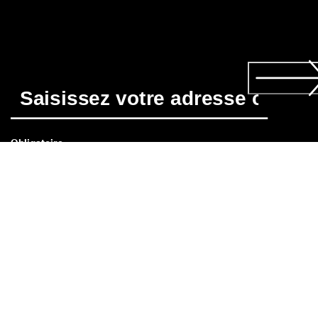
Obligatoire
*
En vous abonnant, vous acceptez de recevoir des nouvelles su
les produits, services, concours et promotions d'ECCO CA par
courriel et/ou message texte. Vous reconnaissez également 
que nous pouvons traiter vos données personnelles, 
notamment en plaçant des pixels de suivi et en personnalisant
Politique de confidentialité
 où vous pouvez également en 
savoir plus sur vos droits en tant que personne concernée. Vo
pouvez vous désabonner à tout moment.