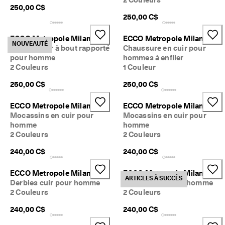
e
250,00 C$
s
250,00 C$
E
C
ECCO Metropole Milan
ECCO Metropole Milan
C
NOUVEAUTÉ
Derbies cuir à bout rapporté
Chaussure en cuir pour
O
pour homme
hommes à enfiler
m
2 Couleurs
1 Couleur
a
i
250,00 C$
250,00 C$
n
t
ECCO Metropole Milan
ECCO Metropole Milan
e
n
Mocassins en cuir pour
Mocassins en cuir pour
a
homme
homme
n
2 Couleurs
2 Couleurs
t
.
240,00 C$
240,00 C$
ECCO Metropole Milan
ECCO Metropole Milan
ARTICLES À SUCCÈS
Derbies cuir pour homme
Derbies cuir pour homme
2 Couleurs
2 Couleurs
240,00 C$
240,00 C$