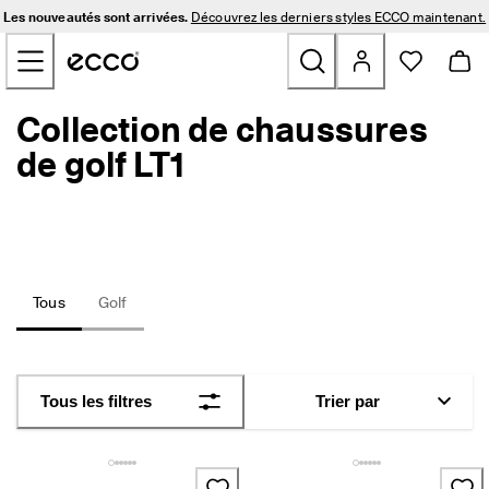
L
Les nouveautés sont arrivées.
Découvrez les derniers styles ECCO maintenant.
e
Sauter au contenu de la page principale
s 
n
o
u
Collection de chaussures
Nouveautés
v
e
de golf LT1
a
Hommes
u
t
é
Femmes
s 
s
o
Golf
Tous
Golf
n
t 
a
Sacs et Accessoires
r
r
Plein air
Tous les filtres
Trier par
i
v
é
Soldes
e
s