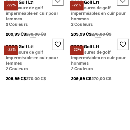
ECCO Golf Lt1
ECCO Golf Lt1
. 
-22%
-22%
Chaussure de golf
Chaussures de golf
D
Mon compte
imperméable en cuir pour
imperméables en cuir pour
é
Magasins
femmes
hommes
c
o
2 Couleurs
2 Couleurs
u
PDSF original {{price}}:
PDSF original {{pric
209,99 C$
270,00 C$
209,99 C$
270,00 C$
v
Inscrivez-vous ou ouvrez une session pour profiter de la livraison
r
standard gratuite sur toutes les commandes — sans minimum.
e
ECCO Golf Lt1
ECCO Golf Lt1
-22%
-22%
z
Chaussure de golf
Chaussures de golf
Créer un compte
Connexion
l
imperméable en cuir pour
imperméables en cuir pour
e
femmes
hommes
s
2 Couleurs
2 Couleurs
d
e
PDSF original {{price}}:
PDSF original {{pric
209,99 C$
270,00 C$
209,99 C$
270,00 C$
r
n
i
e
r
s
s
t
y
l