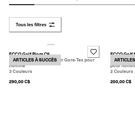
s
. 
D
é
Tous les filtres
c
o
u
v
r
ECCO Golf Biom C5
ECCO Golf S
e
Chaussure de golf en cuir Gore-Tex pour
ARTICLES À SUCCÈS
Chaussures
ARTICLES
z
homme
pour homm
l
3 Couleurs
2 Couleurs
e
s
290,00 C$
200,00 C$
d
e
r
n
i
e
r
s
s