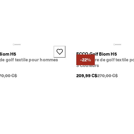
Biom H5
ECCO Golf Biom H5
de golf textile pour hommes
Chaussure de golf textile
-22%
3 Couleurs
DSF original {{price}}:
PDSF original {{pri
70,00 C$
209,99 C$
270,00 C$