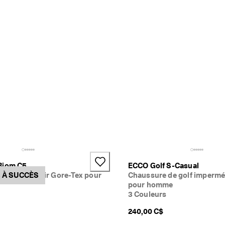
Biom C5
ECCO Golf S-Casual
e golf en cuir Gore-Tex pour
 À SUCCÈS
Chaussure de golf impermé
pour homme
3 Couleurs
240,00 C$