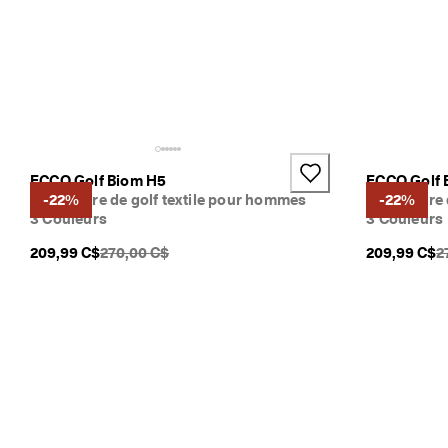
ECCO Golf Biom H5
ECCO Golf 
Chaussure de golf textile pour hommes
-22%
Chaussure 
-22%
3 Couleurs
3 Couleurs
PDSF original {{price}}:
P
209,99 C$
270,00 C$
209,99 C$
2