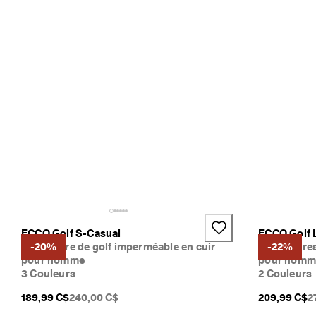
ECCO Golf S-Casual
ECCO Golf L
Chaussure de golf imperméable en cuir
-20%
Chaussures
-22%
pour homme
pour homm
3 Couleurs
2 Couleurs
PDSF original {{price}}:
P
189,99 C$
240,00 C$
209,99 C$
2