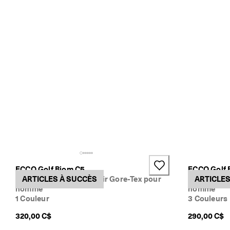
t
y
l
e
s
E
C
C
O
m
a
i
n
t
e
n
a
n
ECCO Golf Biom C5
ECCO Golf 
t
Chaussure de golf en cuir Gore-Tex pour
ARTICLES À SUCCÈS
Chaussure d
ARTICLES
.
homme
homme
1 Couleur
3 Couleurs
320,00 C$
290,00 C$