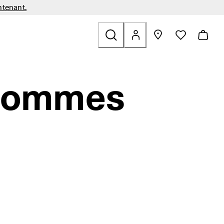
ntenant.
Sacs et Accessoires
ouver des liens liés à Plein air
s-menu pour trouver des liens liés à Soldes
 hommes