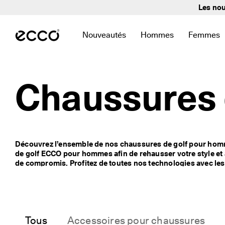
L
Les nou
e
Sauter au contenu de la page principale
s 
n
Nouveautés
Hommes
Femmes
o
Ouvrir le sous-menu pour trouver des l
Ouvrir le sous-menu p
Ouvrir l
u
v
e
a
Chaussures 
u
t
é
s 
s
o
Découvrez l’ensemble de nos chaussures de golf pour homm
n
de golf ECCO pour hommes afin de rehausser votre style et a
t 
a
ECCO BIOM pour hommes
, proposant des chaussures de g
r
r
ECCO hybride pour hommes
. Classiques, intemporels ou m
i
chaussures de golf pour hommes les mieux adaptés à votre p
v
fonctionnalités préférées dès maintenant parmi nos diver
é
Tous
Accessoires pour chaussures
e