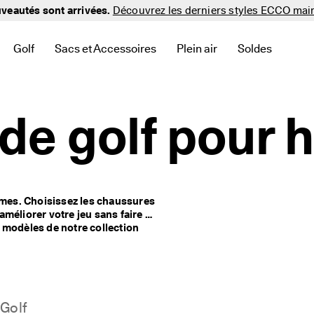
veautés sont arrivées.
Découvrez les derniers styles ECCO mai
Golf
Sacs et Accessoires
Plein air
Soldes
iens liés à Nouveautés
our trouver des liens liés à Hommes
e sous-menu pour trouver des liens liés à Femmes
Ouvrir le sous-menu pour trouver des liens liés à Golf
Ouvrir le sous-menu pour trouver des liens liés à 
Ouvrir le sous-menu pour tr
Ouvrir le sou
de golf pour
es. Choisissez les chaussures 
méliorer votre jeu sans faire 
de compromis. Profitez de toutes nos technologies avec les modèles de notre collection 
olf pour hommes avec amorti, 
rebond et flexibilité. Optez plutôt pour des modèles adaptés à la ville avec notre sélection 
odernes, choisissez les 
ratique et retrouvez vos 
ses gammes.
Golf