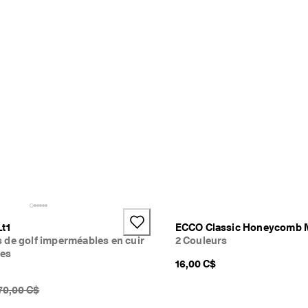
t1
ECCO Classic Honeycomb 
 de golf imperméables en cuir
2 Couleurs
es
16,00 C$
DSF original {{price}}:
70,00 C$