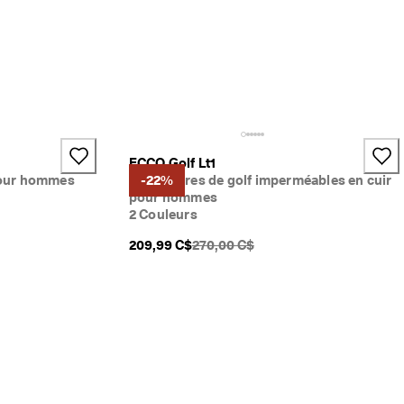
ECCO Golf Lt1
 pour hommes
Chaussures de golf imperméables en cuir
-22%
pour hommes
2 Couleurs
ce}}:
PDSF original {{price}}:
209,99 C$
270,00 C$