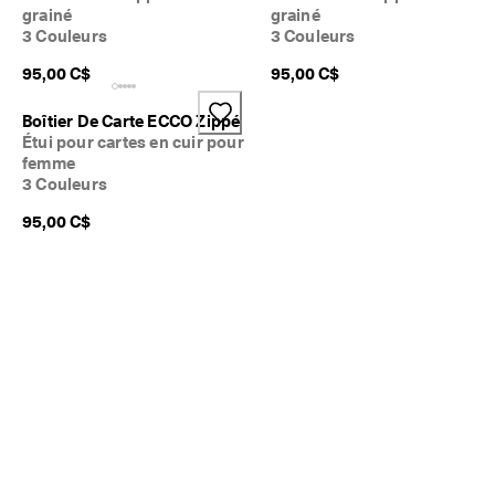
. 
grainé
grainé
D
3 Couleurs
3 Couleurs
Mon compte
é
Magasins
c
95,00 C$
95,00 C$
o
u
Boîtier De Carte ECCO Zippé
v
Étui pour cartes en cuir pour
Inscrivez-vous ou ouvrez une session pour profiter de la livraison
r
femme
standard gratuite sur toutes les commandes — sans minimum.
e
3 Couleurs
z
Créer un compte
Connexion
l
95,00 C$
e
s
d
e
r
n
i
e
r
s
s
t
y
l