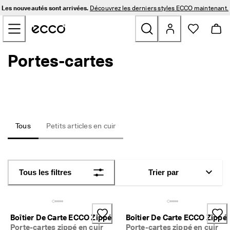
L
Les nouveautés sont arrivées.
Découvrez les derniers styles ECCO maintenant.
e
Sauter au contenu de la page principale
s 
n
o
u
Portes-cartes
Nouveautés
v
e
a
Hommes
u
t
é
Femmes
s 
s
Tous
Petits articles en cuir
o
Golf
n
t 
a
Sacs et Accessoires
r
Tous les filtres
Trier par
r
Plein air
i
v
é
Soldes
e
Boîtier De Carte ECCO Zippé
Boîtier De Carte ECCO Zippé
s
Porte-cartes zippé en cuir
Porte-cartes zippé en cuir