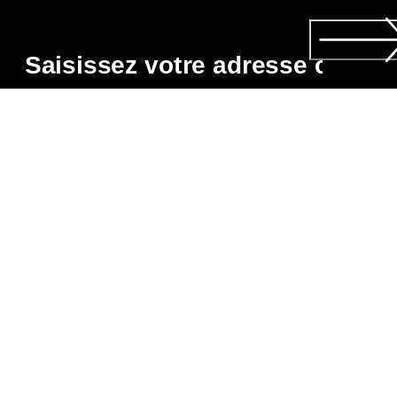
Obligatoire
*
En vous abonnant, vous acceptez de recevoir des nouvelles su
les produits, services, concours et promotions d'ECCO CA par
courriel et/ou message texte. Vous reconnaissez également 
que nous pouvons traiter vos données personnelles, 
notamment en plaçant des pixels de suivi et en personnalisant
Politique de confidentialité
 où vous pouvez également en 
savoir plus sur vos droits en tant que personne concernée. Vo
pouvez vous désabonner à tout moment.
BESOIN D’AIDE?