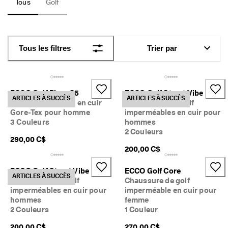
Tous
Golf
. 
D
Mon compte
é
Magasins
c
o
Tous les filtres
Trier par
u
v
Inscrivez-vous ou ouvrez une session pour profiter de la livraison
r
standard gratuite sur toutes les commandes — sans minimum.
e
z
Créer un compte
Connexion
ECCO Golf Biom C5
ECCO Golf Street Vibe
l
ARTICLES À SUCCÈS
ARTICLES À SUCCÈS
Chaussure de golf en cuir
Chaussures de golf
e
Gore-Tex pour homme
imperméables en cuir pour
s
3 Couleurs
hommes
d
2 Couleurs
e
290,00 C$
r
200,00 C$
n
i
e
ECCO Golf Street Vibe
ECCO Golf Core
ARTICLES À SUCCÈS
r
Chaussures de golf
Chaussure de golf
s
imperméables en cuir pour
imperméable en cuir pour
s
hommes
femme
t
2 Couleurs
1 Couleur
y
l
200,00 C$
270,00 C$