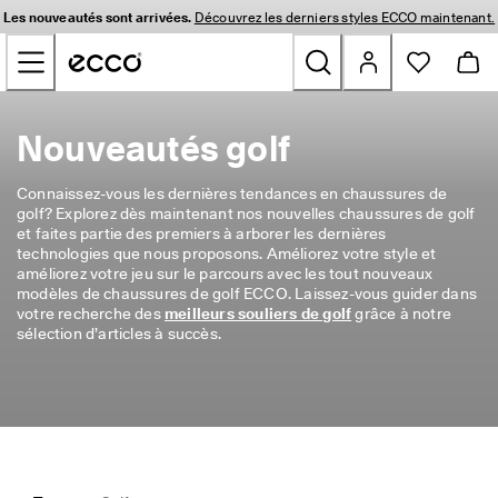
L
Les nouveautés sont arrivées.
Découvrez les derniers styles ECCO maintenant.
e
Sauter au contenu de la page principale
s 
n
o
u
Nouveautés
v
Nouveautés golf
e
a
Hommes
u
Connaissez-vous les dernières tendances en chaussures de 
t
golf? Explorez dès maintenant nos nouvelles chaussures de golf 
é
et faites partie des premiers à arborer les dernières 
Femmes
s 
technologies que nous proposons. Améliorez votre style et 
s
améliorez votre jeu sur le parcours avec les tout nouveaux 
o
modèles de chaussures de golf ECCO. Laissez-vous guider dans 
Golf
n
votre recherche des 
meilleurs souliers de golf
 grâce à notre 
t 
sélection d’articles à succès.
a
Sacs et Accessoires
r
r
Plein air
i
v
é
Soldes
e
s