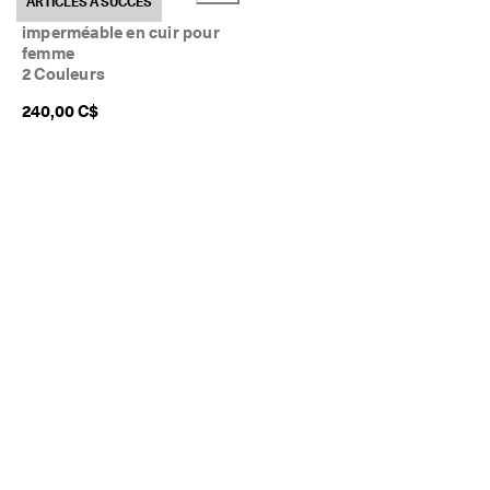
ARTICLES À SUCCÈS
Chaussure de golf
imperméable en cuir pour
femme
2 Couleurs
240,00 C$