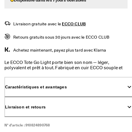
. 
D
Mon compte
é
Magasins
c
Livraison gratuite avec le 
ECCO CLUB
o
u
v
Retours gratuits sous 30 jours avec le ECCO CLUB
Inscrivez-vous ou ouvrez une session pour profiter de la livraison
r
standard gratuite sur toutes les commandes — sans minimum.
e
Achetez maintenant, payez plus tard avec Klarna
z
Créer un compte
Connexion
l
e
Le ECCO Tote Go Light porte bien son nom — léger,
s
polyvalent et prêt à tout. Fabriqué en cuir ECCO souple et
d
gravissé, avec une structure et une profondeur naturelles,
e
offrant un équilibre raffiné entre douceur et durabilité, il est
r
parfait pour les essentiels quotidiens et les extras comme
Caractéristiques et avantages
n
les livres et les écouteurs. La poche sécurisée garde votre
i
téléphone et votre passeport en sécurité, tandis que les
e
poignées en cuir assurent le confort. En plus, il se roule
r
facilement pour tenir dans un sac à dos ECCO ou un bagage.
Livraison et retours
s
s
t
y
N° d’article :
910824890768
l